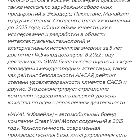
полного цикла в России, Таиланде и Бразилии, а
также несколько зарубежных сборочных
предприятий в Эквадоре, Пакистане, Малайзии
и других странах. Согласно стратегии компании
до 2025 года, общий объем инвестиций в
исследования и разработки в области
интеллектуальных технологий и
альтернативных источников энергии за 5 лет
достигнет 14,5 млрд долларов. В 2022 году
деятельность GWM была высоко оценена в ходе
проведения международных аттестаций, таких
как рейтинг безопасности ANCAP, рейтинг
степени удовлетворенности клиентов CACSI и
другие. Это демонстрирует стремление
компании поддерживать высокий уровень
качества по всем направлениям деятельности.
HAVAL («Хавейл») – автомобильный бренд
компании Great Wall Motor, созданный в 2013
году. Технологичность, современная
производственная база, интегрированная сеть