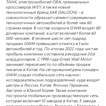
TANK, электромобилей ORA, премиальных
кроссоверов WEY, а также новый
технологичный бренд SAR (SALOON) – в
совокупности образуют сегмент современных
технологичных автомобилей в более чем 60
странах мира. В состав холдинга GWM входят 80
дочерних компаний, а штат включает более 60
000 человек. В течение шести лет подряд
продажи GWM превышают отметку в 1 млн
автомобилей в год. По итогам 2022 года чистая
прибыль компании составила рекордные 20,6
млрд долларов. С 1998 года Great Wall Motor
занимает первое место по объёмам продаж
пикапов в Китае. На сегодняшний день концерн
GWM создал глобальную сеть научно-
исследовательских подразделений, куда входят
центры в России, Китае, Японии, Германии,
Австрии и Южной Корее. Также компания
построила глобальную производственную сеть,
которая включает 10 заводов в Китае, 3 завода