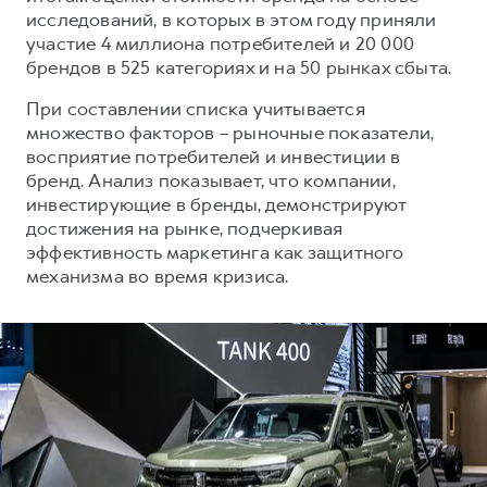
Сервис для корпоративных клиентов
исследований, в которых в этом году приняли
HAVAL Лизинг
АКСЕССУАРЫ HAVAL
участие 4 миллиона потребителей и 20 000
брендов в 525 категориях и на 50 рынках сбыта.
Автомобильные аксессуары
При составлении списка учитывается
АКСЕССУАРЫ HAVAL
Коллекция CITY
множество факторов – рыночные показатели,
Автомобильные аксессуары
Коллекция Базовая
восприятие потребителей и инвестиции в
Коллекция CITY
Коллекция Детская
бренд. Анализ показывает, что компании,
инвестирующие в бренды, демонстрируют
Коллекция Базовая
достижения на рынке, подчеркивая
Коллекция Детская
эффективность маркетинга как защитного
механизма во время кризиса.