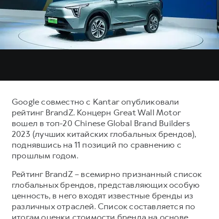
Тест-драйв
СЕРВИСНОЕ ОБСЛУЖИВАНИЕ
О дилере
Трейд-ин
Нулевое ТО
Наша команда
DARGO
DARGO X
Программа «Помощь на дороге»
Контакты
от 3 199 000 ₽
от 3 499 000 ₽
КРЕДИТ И СТРАХОВАНИЕ
Регламенты технического обслуживания
Кредитный калькулятор
Электронный ПТС
Страхование
Google совместно c Kantar опубликовали
Кредит
ПОДДЕРЖКА
рейтинг BrandZ. Концерн Great Wall Motor
F7
F7X
вошел в топ-20 Chinese Global Brand Builders
GWM Безопасность
от 2 899 000 ₽
от 3 599 000 ₽
2023 (лучших китайских глобальных брендов),
КОРПОРАТИВНЫМ КЛИЕНТАМ
Гарантия HAVAL
поднявшись на 11 позиций по сравнению с
прошлым годом.
Для малого бизнеса
Мобильное приложение GWM
Корпоративным клиентам
Программа «HAVAL Защита+»
Рейтинг BrandZ – всемирно признанный список
глобальных брендов, представляющих особую
Крупным корпоративным клиентам
Руководства по эксплуатации
ценность, в него входят известные бренды из
POER
от 3 449 000 ₽
Система управления автопарком GWM Fleet
Подписки
различных отраслей. Список составляется по
итогам оценки стоимости бренда на основе