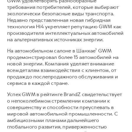
GWM удовлетворять разнообразные
требования потребителей, которые выбирают
экологически безопасные виды транспорта.
Недавно представленная новая гибридная
технология Hi4 укрепляет репутацию GWM как
производителя интеллектуальных автомобилей
на альтернативных источниках энергии.
На автомобильном салоне в Шанхае¹ GWM
продемонстрировал более 15 автомобилей на
новой энергии. Компания уделяет внимание
всем деталям взаимодействия с клиентом, от
продаж до послепродажного обслуживания и
сервиса в каждой стране.
Успех GWM в рейтинге BrandZ свидетельствует
о непоколебимом стремлении компании к
совершенству и способности преуспевать в
мировой автомобильной промышленности. С
амбициозными планами дальнейшего
глобального развития, приверженностью