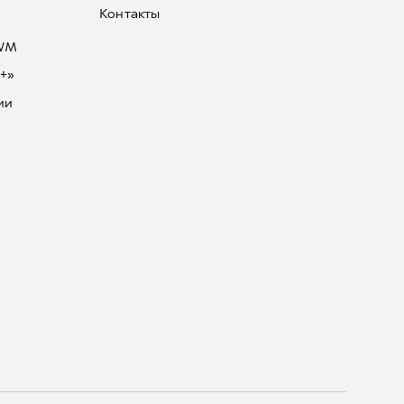
Контакты
GWM
+»
ии