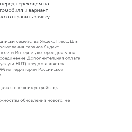
 перед переходом на
втомобиля и вариант
ко отправить заявку.
одписки семейства Яндекс Плюс. Для
пользования сервиса Яндекс
к сети Интернет, которое доступно
i соединение. Дополнительная оплата
(услуги HUT) предоставляется
M на территории Российской
а.
ача с внешних устройств).
ожностям обновления нового, не