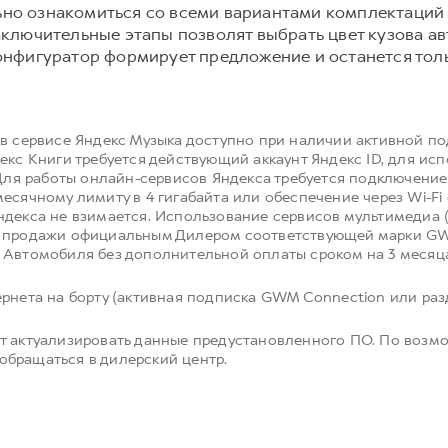
но ознакомиться со всеми вариантами комплектаций
ключительные этапы позволят выбрать цвет кузова а
онфигуратор формирует предложение и останется толь
 в сервисе Яндекс Музыка доступно при наличии активной п
екс Книги требуется действующий аккаунт Яндекс ID, для ис
 Для работы онлайн-сервисов Яндекса требуется подключение 
есячному лимиту в 4 гигабайта или обеспечение через Wi-F
ндекса не взимается. Использование сервисов мультимедиа 
й продажи официальным Дилером соответствующей марки GW
 Автомобиля без дополнительной оплаты сроком на 3 месяц
рнета на борту (активная подписка GWM Connection или разд
т актуализировать данные предустановленного ПО. По возм
бращаться в дилерский центр.