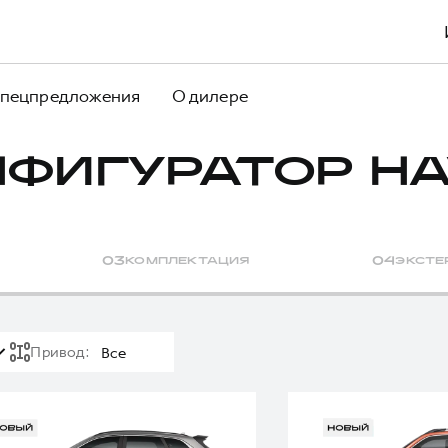
пецпредложения
О дилере
НФИГУРАТОР HA
0
3
КОМПЛЕКТАЦИЯ
0
4
ЭКСТЕ
Привод
:
Все