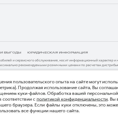
 И ВЫГОДЫ
ЮРИДИЧЕСКАЯ ИНФОРМАЦИЯ
билей и сервисного обслуживания, носит информационный характер и не
аксимально рекомендуемыми розничными ценами по расчетам дистрибью
иальному дилеру ООО «Грейт Волл Мотор Рус» либо по телефону Горячей 
истема / устройство вызова экстренных оперативных служб (блок ЭРА-
я без предварительного уведомления.
тельной сервисной поддержки. Информация в данном разделе носит озна
ения пользовательского опыта на сайте могут исполь
нной странице, приоритет отдается сведениям, указанным в сервисной к
етрика). Продолжая использование сайта, Вы соглаша
ьного уведомления.
ещением куки-файлов. Обработка вашей персонально
 конфиденциальности
Юридическая информация
в соответствии с
политикой конфиденциальности
. Вы
ашего браузера. Если файлы куки отключены, это може
ользовать все функции нашего сайта.