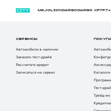
M6
JOLION
DARGO
DARGO Х
F7
F7x
СЕРВИСЫ
ПОКУП
Автомобили в наличии
Автомоби
Заказать тест-драйв
Конфигур
Рассчитать кредит
Аксессуа
Записаться на сервис
Каталоги
Програм
Тест-дра
Трейд-ин
Кредитны
Страхова