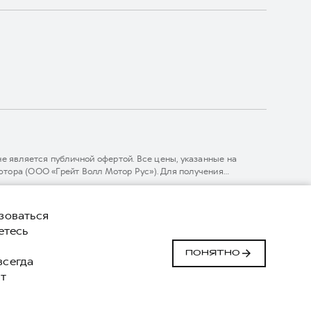
 является публичной офертой. Все цены, указанные на
тора (ООО «Грейт Волл Мотор Рус»). Для получения
линии 8 (800) 511-59-86, либо на сайте. Опубликованная на
ГЛОНАСС).
комительный характер. При наличии расхождений в условиях,
зоваться
нижке. ООО «Грейт Волл Мотор Рус» оставляет за собой право
етесь
й
Сделано в ПЕРКС
ПОНЯТНО
 всегда
т