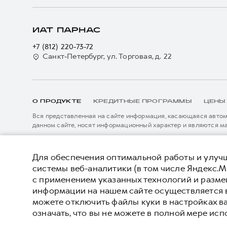
ИАТ ПАРНАС
+7 (812) 220-73-72
Санкт-Петербург, ул. Торговая, д. 22
О ПРОДУКТЕ
КРЕДИТНЫЕ ПРОГРАММЫ
ЦЕНЫ
Вся представленная на сайте информация, касающаяся автомо
данном сайте, носят информационный характер и являются м
подробной информации просьба обращаться к ближайшему офиц
****На некоторых автомобилях HAVAL может отсутствовать с
Показать все
данном сайте информация может быть изменена в любое врем
*5 лет поддержки включают 3 года гарантии и 2 года дополни
Для обеспечения оптимальной работы и улучш
описанных в сервисной книжке владельца автомобиля и на да
системы веб-аналитики (в том числе Яндекс.М
внесения изменений в гарантийную политику без предварител
с применением указанных технологий и разм
© 2026 ООО «Грейт Волл Мотор Рус»
Политика
информации на нашем сайте осуществляется 
© 2026 «ИАТ Парнас»
можете отключить файлы куки в настройках в
означать, что вы не можете в полной мере исп