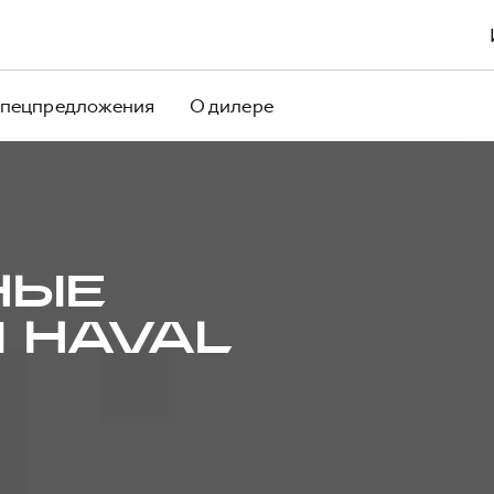
пецпредложения
О дилере
НЫЕ
 HAVAL