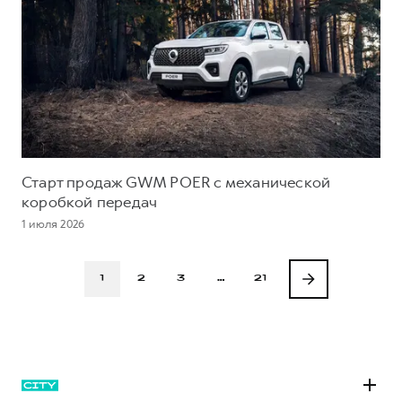
Старт продаж GWM POER с механической
коробкой передач
1 июля 2026
1
2
3
…
21