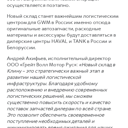
Сервис для корпоративных клиентов
осуществляется поэтапно.
HAVAL Лизинг
АКСЕССУАРЫ HAVAL
Новый склад станет важнейшим логистическим
Автомобильные аксессуары
центром для GWM в России: именно отсюда
оригинальные автозапчасти, расходные
АКСЕССУАРЫ HAVAL
Коллекция CITY
материалы и аксессуары будут доставляться в
Автомобильные аксессуары
Коллекция Базовая
дилерские центры HAVAL и TANK в России и
Коллекция CITY
Коллекция Детская
Белоруссии.
Коллекция Базовая
Андрей Акифьев, исполнительный директор
ООО «Грейт Волл Мотор Рус»:
«Новый склад в
Коллекция Детская
Клину – это стратегически важный этап в
развитии нашей логистической
инфраструктуры. Благодаря удобному
расположению и внедрению современных
логистических решений, мы сможем
существенно повысить скорость и качество
поставок запчастей дилерам по всей стране.
Это позволит обеспечить своевременное
поступление необходимых деталей и
минимизировать время ожидания для наших