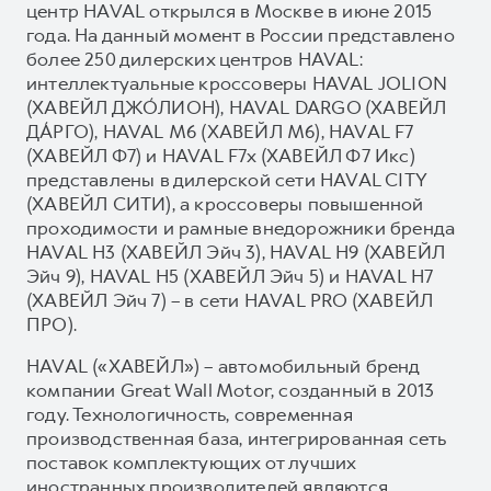
центр HAVAL открылся в Москве в июне 2015
года. На данный момент в России представлено
более 250 дилерских центров HAVAL:
интеллектуальные кроссоверы HAVAL JOLION
(ХАВЕЙЛ ДЖО́ЛИОН), HAVAL DARGO (ХАВЕЙЛ
ДА́РГО), HAVAL М6 (ХАВЕЙЛ M6), HAVAL F7
(ХАВЕЙЛ Ф7) и HAVAL F7x (ХАВЕЙЛ Ф7 Икс)
представлены в дилерской сети HAVAL CITY
(ХАВЕЙЛ СИТИ), а кроссоверы повышенной
проходимости и рамные внедорожники бренда
HAVAL H3 (ХАВЕЙЛ Эйч 3), HAVAL H9 (ХАВЕЙЛ
Эйч 9), HAVAL H5 (ХАВЕЙЛ Эйч 5) и HAVAL H7
(ХАВЕЙЛ Эйч 7) – в сети HAVAL PRO (ХАВЕЙЛ
ПРО).
HAVAL («ХАВЕЙЛ») – автомобильный бренд
компании Great Wall Motor, созданный в 2013
году. Технологичность, современная
производственная база, интегрированная сеть
поставок комплектующих от лучших
иностранных производителей являются