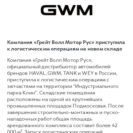
Тест-драйв
СЕРВИСНОЕ ОБСЛУЖИВАНИЕ
О дилере
Трейд-ин
Нулевое ТО
Наша команда
DARGO
DARGO X
Программа «Помощь на дороге»
Контакты
от 3 199 000 ₽
от 3 499 000 ₽
КРЕДИТ И СТРАХОВАНИЕ
Регламенты технического обслуживания
Компания «Грейт Волл Мотор Рус» приступила
Кредитный калькулятор
Электронный ПТС
к логистическим операциям на новом складе
Страхование
Компания «Грейт Волл Мотор Рус»,
официальный дистрибьютор автомобилей
Кредит
ПОДДЕРЖКА
брендов HAVAL, GWM, TANK и WEY в России,
F7
F7X
GWM Безопасность
от 2 899 000 ₽
от 3 599 000 ₽
приступила к логистическим операциям с
запчастями на территории “Индустриального
КОРПОРАТИВНЫМ КЛИЕНТАМ
Гарантия HAVAL
парка Клин”. Складские помещения
Для малого бизнеса
Мобильное приложение GWM
расположены на одной из крупнейших
Корпоративным клиентам
Программа «HAVAL Защита+»
промышленных площадок Подмосковья. После
завершения строительно-монтажных и пуско-
Крупным корпоративным клиентам
Руководства по эксплуатации
наладочных работ общая площадь
POER
от 3 449 000 ₽
Система управления автопарком
Подписки
арендованного комплекса составит более 42
000 м². Запуск логистических операций