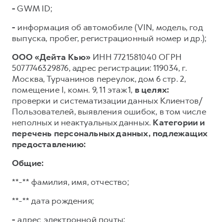
-
GWM ID;
-
информация об автомобиле (VIN, модель, год
выпуска, пробег, регистрационный номер и др.);
ООО «Дейта Кью»
ИНН 7721581040 ОГРН
5077746329876, адрес регистрации: 119034, г.
Москва, Турчанинов переулок, дом 6 стр. 2,
помещение I, комн. 9, 11 этаж 1,
в целях:
проверки и систематизации данных Клиентов/
Пользователей, выявления ошибок, в том числе
неполных и неактуальных данных.
Категории и
перечень персональных данных, подлежащих
предоставлению:
Общие:
**-** фамилия, имя, отчество;
**-** дата рождения;
-
адрес электронной почты;