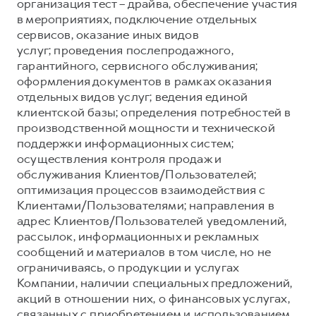
Сервис для корпоративных клиентов
организация тест – драйва, обеспечение участия
в мероприятиях, подключение отдельных
HAVAL Лизинг
АКСЕССУАРЫ HAVAL
сервисов, оказание иных видов
Автомобильные аксессуары
услуг; проведения послепродажного,
гарантийного, сервисного обслуживания;
АКСЕССУАРЫ HAVAL
Коллекция CITY
оформления документов в рамках оказания
Автомобильные аксессуары
Коллекция Базовая
отдельных видов услуг; ведения единой
клиентской базы; определения потребностей в
Коллекция CITY
Коллекция Детская
производственной мощности и технической
Коллекция Базовая
поддержки информационных систем;
осуществления контроля продаж и
Коллекция Детская
обслуживания Клиентов/Пользователей;
оптимизация процессов взаимодействия с
Клиентами/Пользователями; направления в
адрес Клиентов/Пользователей уведомлений,
рассылок, информационных и рекламных
сообщений и материалов в том числе, но не
ограничиваясь, о продукции и услугах
Компании, наличии специальных предложений,
акций в отношении них, о финансовых услугах,
связанных с приобретением и использованием