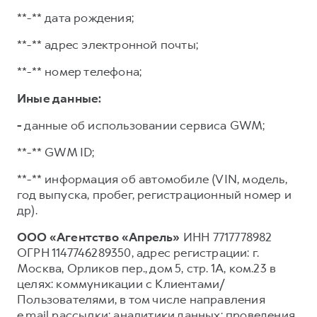
**-** дата рождения;
**-** адрес электронной почты;
**-** номер телефона;
Иные данные:
-
данные об использовании сервиса GWM;
**-** GWM ID;
**-** информация об автомобиле (VIN, модель,
год выпуска, пробег, регистрационный номер и
др).
ООО «Агентство «Апрель»
ИНН 7717778982
ОГРН 1147746289350, адрес регистрации: г.
Москва, Орликов пер., дом 5, стр. 1А, ком.23 в
целях: коммуникации с Клиентами/
Пользователями, в том числе направления
e.mail рассылки; аналитики данных; проведения