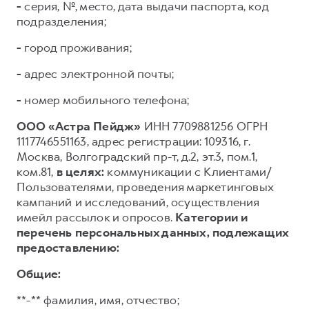
-
серия, №, место, дата выдачи паспорта, код
подразделения;
-
город проживания;
-
адрес электронной почты;
-
номер мобильного телефона;
ООО «Астра Пейдж»
ИНН 7709881256 ОГРН
1117746551163, адрес регистрации: 109316, г.
Москва, Волгоградский пр-т, д.2, эт.3, пом.1,
ком.81,
в целях:
коммуникации с Клиентами/
Пользователями, проведения маркетинговых
кампаний и исследований, осуществления
имейл рассылок и опросов.
Категории и
перечень персональных данных, подлежащих
предоставлению:
Общие:
**-** фамилия, имя, отчество;