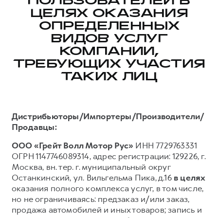
ПОЛЬЗОВАТЕЛЕЙ В
ЦЕЛЯХ ОКАЗАНИЯ
Тест-драйв
СЕРВИСНОЕ ОБСЛУЖИВАНИЕ
О дилере
ОПРЕДЕЛЕННЫХ
Трейд-ин
Нулевое ТО
Наша команда
ВИДОВ УСЛУГ
DARGO
DARGO X
Программа «Помощь на дороге»
Контакты
от 3 199 000 ₽
КОМПАНИИ,
от 3 499 000 ₽
КРЕДИТ И СТРАХОВАНИЕ
Регламенты технического обслуживания
ТРЕБУЮЩИХ УЧАСТИЯ
ТАКИХ ЛИЦ
Кредитный калькулятор
Электронный ПТС
Страхование
Кредит
ПОДДЕРЖКА
Дистрибьюторы/Импортеры/Производители/
F7
F7X
GWM Безопасность
Продавцы:
от 2 899 000 ₽
от 3 599 000 ₽
КОРПОРАТИВНЫМ КЛИЕНТАМ
Гарантия HAVAL
ООО «Грейт Волл Мотор Рус»
ИНН 7729763331
ОГРН 1147746089314, адрес регистрации: 129226, г.
Для малого бизнеса
Мобильное приложение GWM
Москва, вн. тер. г. муниципальный округ
Корпоративным клиентам
Программа «HAVAL Защита+»
Останкинский, ул. Вильгельма Пика, д.16
в целях
Крупным корпоративным клиентам
Руководства по эксплуатации
оказания полного комплекса услуг, в том числе,
POER
но не ограничиваясь: предзаказ и/или заказ,
от 3 449 000 ₽
Система управления автопарком
Подписки
продажа автомобилей и иных товаров; запись и