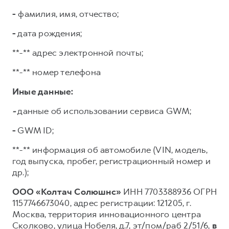
-
фамилия, имя, отчество;
-
дата рождения;
**-** адрес электронной почты;
**-** номер телефона
Иные данные:
-
данные об использовании сервиса GWM;
-
GWM ID;
**-** информация об автомобиле (VIN, модель,
год выпуска, пробег, регистрационный номер и
др.);
ООО «Колтач Солюшнс»
ИНН 7703388936 ОГРН
1157746673040, адрес регистрации: 121205, г.
Москва, территория инновационного центра
Сколково, улица Нобеля, д.7, эт/пом/раб 2/51/6,
в