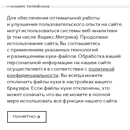
-
номер телефона;
ООО «СЛАВА ГРУПП»
ИНН 7704875192 ОГРН
Для обеспечения оптимальной работы
5147746150041, адрес регистрации: г. Москва, ул.
и улучшения пользовательского опыта на сайте
Тверская, дом 16, стр.3, помещ. 3 в целях:
могут использоваться системы веб-аналитики
коммуникации с Клиентами/Пользователями, в
(в том числе Яндекс.Метрика). Продолжая
том числе: направления e.mail рассылки;
использование сайта, Вы соглашаетесь
проведения маркетинговых кампаний и
с применением указанных технологий
исследований; поддержки процесса продаж,
и размещением куки-файлов. Обработка вашей
аналитики данных.
Категории и перечень
персональной информации на нашем сайте
персональных данных, подлежащих
осуществляется в соответствии с
политикой
предоставлению:
конфиденциальности
. Вы всегда можете
отключить файлы куки в настройках вашего
Общие:
браузера. Если файлы куки отключены, это
может означать, что вы не можете в полной
-
фамилия, имя, отчество;
мере использовать все функции нашего сайта.
-
дата рождения;
ПОНЯТНО
-
адрес электронной почты;
-
номер телефона;