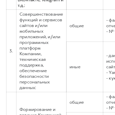
т.д.:
Совершенствование
функций и сервисов
- фа
сайтов и/или
общие
отч
мобильных
- №
приложений, и/или
программных
платформ
3.
Компании,
- д
техническая
исп
поддержка,
иные
сайт
обеспечение
- Ya
безопасности
- ку
персональных
данных:
- фа
общие
отч
- №
Формирование и