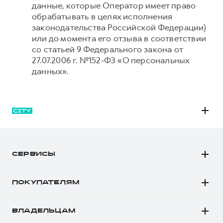
данные, которые Оператор имеет право
обрабатывать в целях исполнения
законодательства Российской Федерации)
или до момента его отзыва в соответствии
со статьей 9 Федерального закона от
27.07.2006 г. №152-ФЗ «О персональных
данных».
M6
JOLION
СЕРВИСЫ
DARGO
Автомобили в наличии
DARGO Х
ПОКУПАТЕЛЯМ
Заказать тест-драйв
F7
Автомобили в наличии
Рассчитать кредит
F7x
ВЛАДЕЛЬЦАМ
Конфигуратор HAVAL
Записаться на сервис
POER