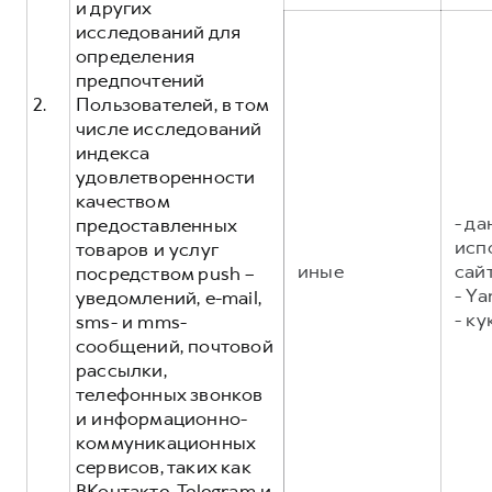
и других
исследований для
определения
предпочтений
2.
Пользователей, в том
числе исследований
индекса
удовлетворенности
качеством
- д
предоставленных
исп
товаров и услуг
иные
сайт
посредством push –
- Ya
уведомлений, e-mail,
- ку
sms- и mms-
сообщений, почтовой
рассылки,
телефонных звонков
и информационно-
коммуникационных
сервисов, таких как
ВКонтакте, Telegram и