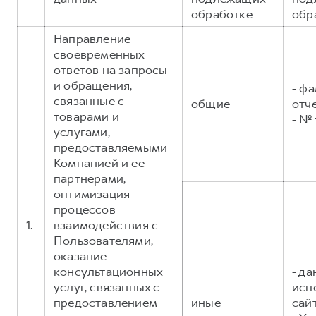
Сервис для корпоративных клиентов
обработке
обр
HAVAL Лизинг
АКСЕССУАРЫ HAVAL
Направление
Автомобильные аксессуары
своевременных
ответов на запросы
АКСЕССУАРЫ HAVAL
Коллекция CITY
и обращения,
- фа
Автомобильные аксессуары
Коллекция Базовая
связанные с
общие
отч
Коллекция CITY
Коллекция Детская
товарами и
- №
услугами,
Коллекция Базовая
предоставляемыми
Коллекция Детская
Компанией и ее
партнерами,
оптимизация
процессов
1.
взаимодействия с
Пользователями,
оказание
консультационных
- д
услуг, связанных с
исп
предоставлением
иные
сайт