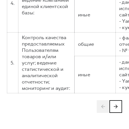
ведение Компанией
- д
4.
единой клиентской
исп
базы:
иные
сайт
- Ya
- ку
Контроль качества
- фа
предоставляемых
общие
отч
Пользователям
- №
товаров и/или
- д
5.
услуг; ведение
исп
статистической и
иные
сайт
аналитической
- Ya
отчетности;
- ку
мониторинг и аудит: