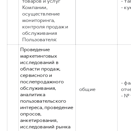
товаров и услуг
- Ya
Компании,
- ку
осуществление
мониторинга,
контроля продаж и
обслуживания
Пользователя:
Проведение
маркетинговых
исследований в
области продаж,
сервисного и
послепродажного
- фа
обслуживания,
общие
отч
аналитика
- №
пользовательского
интереса, проведение
опросов,
анкетирования,
исследований рынка