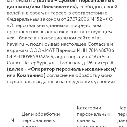
iat-haval.ru »
(далее – Субъект персональных
данных и/или Пользователь),
свободно, своей
Тест-драйв
СЕРВИСНОЕ ОБСЛУЖИВАНИЕ
О дилере
волей и в своем интересе, в соответствии с
Трейд-ин
Нулевое ТО
Наша команда
Федеральным законом от 27.07.2006 N 152 - ФЗ
«О персональных данных», посредством
DARGO
DARGO X
Программа «Помощь на дороге»
Контакты
от 3 199 000 ₽
от 3 499 000 ₽
проставления «галочки» в соответствующем
КРЕДИТ И СТРАХОВАНИЕ
Регламенты технического обслуживания
чек – боксе в на официальном сайте « iat-
haval.ru », подписываю настоящее Согласие и
Кредитный калькулятор
Электронный ПТС
выражаю ООО «ИАТ Парнас» ИНН 7814486706
Страхование
ОГРН 1109847032349, адрес юр. лица: 197374, г.
Санкт-Петербург, ул. Школьная, д. 96, литер. А
Кредит
ПОДДЕРЖКА
(далее - «Оператор персональных данных и/
F7
F7X
GWM Безопасность
от 2 899 000 ₽
от 3 599 000 ₽
или Компания»)
согласие на обработку моих
персональных данных на следующих условиях:
КОРПОРАТИВНЫМ КЛИЕНТАМ
Гарантия HAVAL
Для малого бизнеса
Мобильное приложение GWM
Корпоративным клиентам
Программа «HAVAL Защита+»
Категории
Пер
Крупным корпоративным клиентам
Руководства по эксплуатации
Цели обработки
персональных
пер
POER
от 3 449 000 ₽
Система управления автопарком
Подписки
N
персональных
данных,
дан
данных
подлежащих
под