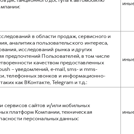
ов дистанционного доступа к автомобилю
ины
омпании:
следований в области продаж, сервисного и
я, аналитика пользовательского интереса,
ования, исследований рынка и других
я предпочтений Пользователей, в том числе
ины
етворенности качеством предоставленных
ush – уведомлений, e-mail, sms- и mms-
ки, телефонных звонков и информационно-
ких как ВКонтакте, Telegram и т.д.:
и сервисов сайтов и/или мобильных
ных платформ Компании, техническая
ины
пасности персональных данных: