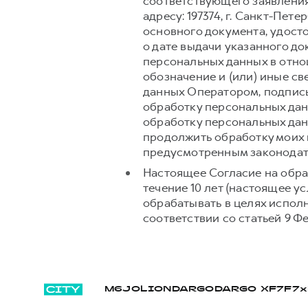
соответствующего заявления
адресу: 197374, г. Санкт-Пет
основного документа, удост
о дате выдачи указанного д
персональных данных в отно
обозначение и (или) иные с
данных Оператором, подпись
обработку персональных дан
обработку персональных дан
продолжить обработку моих 
предусмотренным законодат
Настоящее Согласие на обра
течение 10 лет (настоящее 
обрабатывать в целях испол
соответствии со статьей 9 Ф
M6
JOLION
DARGO
DARGO Х
F7
F7x