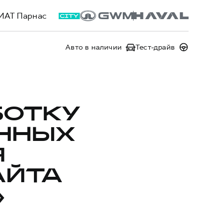
ИАТ Парнас
Авто в наличии
Тест-драйв
БОТКУ
ННЫХ
Я
АЙТА
»