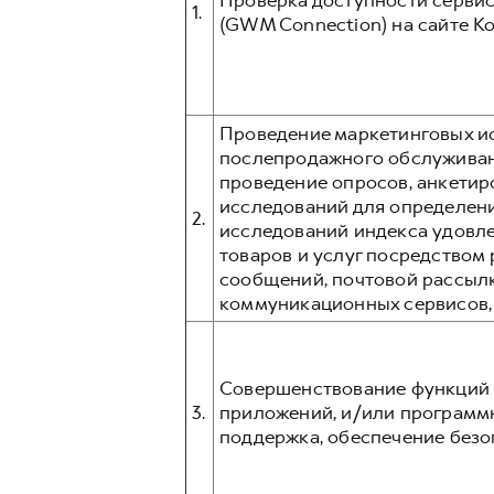
Проверка доступности сервис
1.
(GWM Connection) на сайте К
Проведение маркетинговых ис
послепродажного обслуживани
проведение опросов, анкетир
исследований для определени
2.
исследований индекса удовл
товаров и услуг посредством p
сообщений, почтовой рассыл
коммуникационных сервисов, та
Совершенствование функций 
3.
приложений, и/или программ
поддержка, обеспечение безо