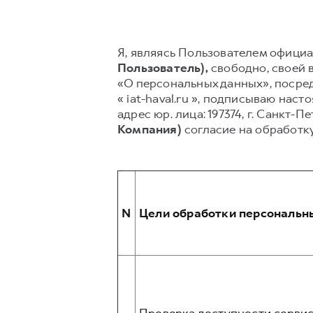
Я, являясь Пользователем официал
Пользователь),
свободно, своей в
«О персональных данных», посред
« iat-haval.ru », подписываю на
адрес юр. лица: 197374, г. Санкт-П
Компания)
согласие на обработк
N
Цели обработки персональн