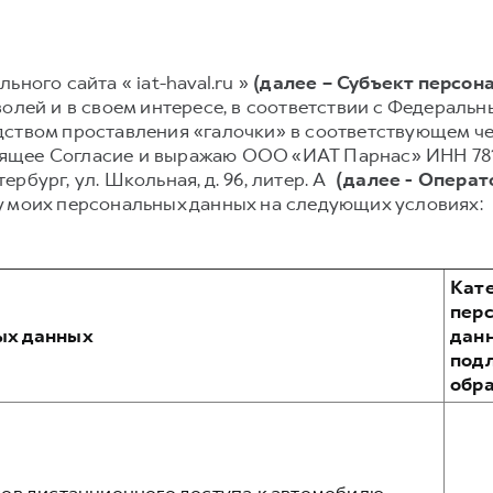
ьного сайта « iat-haval.ru »
(далее – Субъект персон
олей и в своем интересе, в соответствии с Федеральным
ством проставления «галочки» в соответствующем чек
стоящее Согласие и выражаю ООО «ИАТ Парнас» ИНН 78
етербург, ул. Школьная, д. 96, литер. А
(далее - Операт
у моих персональных данных на следующих условиях:
Кат
пер
ых данных
дан
под
обр