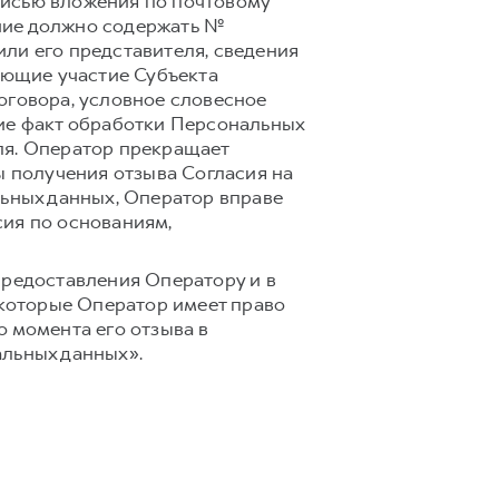
писью вложения по почтовому
ление должно содержать №
ли его представителя, сведения
ающие участие Субъекта
оговора, условное словесное
щие факт обработки Персональных
ля. Оператор прекращает
ы получения отзыва Согласия на
льных данных, Оператор вправе
сия по основаниям,
предоставления Оператору и в
 которые Оператор имеет право
 момента его отзыва в
альных данных».