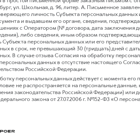
 в простой письменной форме заказным письмом с о
ербург, ул. Школьная, д. 96, литер. А. Письменное заяв
оверяющего личность Субъекта персональных данных и
окумента и выдавшем его органе, сведения, подтвержд
шениях с Оператором (№ договора, дата заключения д
ведения), либо сведения, иным образом подтверждаю
 Субъекта персональных данных или его представите
ных в срок, не превышающий 30 (тридцать) дней с дат
ных. В случае отзыва Согласия на обработку персона
персональных данных в отсутствие настоящего Согла
ельством Российской Федерации.
ботку персональных данных действует с момента его 
условие не распространяется на персональные данные,
нения законодательства Российской Федерации) или до
едерального закона от 27.07.2006 г. №152-ФЗ «О персон
POER