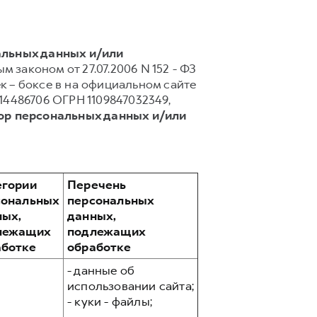
альных данных и/или
 законом от 27.07.2006 N 152 - ФЗ
 – боксе в на официальном сайте
14486706 ОГРН 1109847032349,
ор персональных данных и/или
егории
Перечень
сональных
персональных
ных,
данных,
лежащих
подлежащих
аботке
обработке
- данные об
использовании сайта;
- куки - файлы;