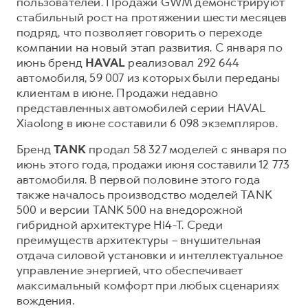
пользователей. Продажи GWM демонстрируют
стабильный рост на протяжении шести месяцев
Тест-драйв
СЕРВИСНОЕ ОБСЛУЖИВАНИЕ
О дилере
подряд, что позволяет говорить о переходе
Трейд-ин
Нулевое ТО
Наша команда
компании на новый этап развития. С января по
DARGO
июнь бренд
HAVAL
реализовал 292 644
DARGO X
Программа «Помощь на дороге»
Контакты
от 3 199 000 ₽
от 3 499 000 ₽
автомобиля, 59 007 из которых были переданы
КРЕДИТ И СТРАХОВАНИЕ
Регламенты технического обслуживания
клиентам в июне. Продажи недавно
представленных автомобилей серии HAVAL
Кредитный калькулятор
Электронный ПТС
Xiaolong в июне составили 6 098 экземпляров.
Страхование
Бренд
TANK
продал 58 327 моделей с января по
Кредит
ПОДДЕРЖКА
июнь этого года, продажи июня составили 12 773
F7
F7X
GWM Безопасность
автомобиля. В первой половине этого года
от 2 899 000 ₽
от 3 599 000 ₽
также началось производство моделей TANK
КОРПОРАТИВНЫМ КЛИЕНТАМ
Гарантия HAVAL
500 и версии TANK 500 на внедорожной
Для малого бизнеса
Мобильное приложение GWM
гибридной архитектуре Hi4-T. Среди
преимуществ архитектуры – внушительная
Корпоративным клиентам
Программа «HAVAL Защита+»
отдача силовой установки и интеллектуальное
Крупным корпоративным клиентам
Руководства по эксплуатации
управление энергией, что обеспечивает
POER
максимальный комфорт при любых сценариях
от 3 449 000 ₽
Система управления автопарком
Подписки
вождения.