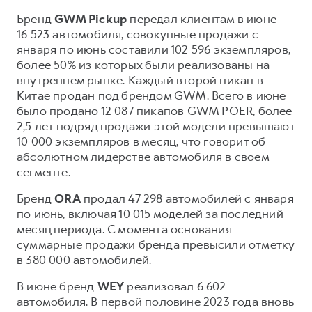
Сервис для корпоративных клиентов
Бренд
GWM Pickup
передал клиентам в июне
HAVAL Лизинг
АКСЕССУАРЫ HAVAL
16 523 автомобиля, совокупные продажи с
Автомобильные аксессуары
января по июнь составили 102 596 экземпляров,
более 50% из которых были реализованы на
АКСЕССУАРЫ HAVAL
Коллекция CITY
внутреннем рынке. Каждый второй пикап в
Автомобильные аксессуары
Коллекция Базовая
Китае продан под брендом GWM. Всего в июне
было продано 12 087 пикапов GWM POER, более
Коллекция CITY
Коллекция Детская
2,5 лет подряд продажи этой модели превышают
Коллекция Базовая
10 000 экземпляров в месяц, что говорит об
абсолютном лидерстве автомобиля в своем
Коллекция Детская
сегменте.
Бренд
ORA
продал 47 298 автомобилей с января
по июнь, включая 10 015 моделей за последний
месяц периода. С момента основания
суммарные продажи бренда превысили отметку
в 380 000 автомобилей.
В июне бренд
WEY
реализовал 6 602
автомобиля. В первой половине 2023 года вновь