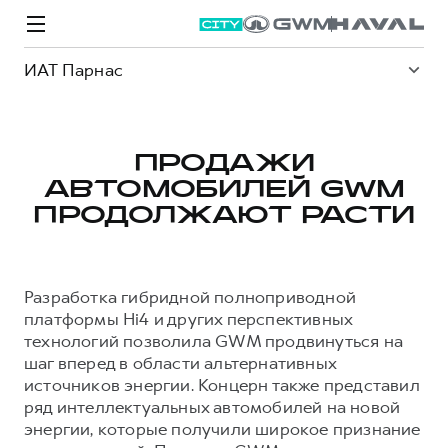
ИАТ Парнас
ПРОДАЖИ
АВТОМОБИЛЕЙ GWM
Модели
Покупателям
Владельцам
Спецпредложения
О дилере
ПРОДОЛЖАЮТ РАСТИ
ВЫБОР И ПОКУПКА
СЕРВИС
СПЕЦПРЕДЛОЖЕНИЯ
БРЕНД HAVAL
Разработка гибридной полноприводной
Автомобили в наличии
Все о сервисе
Покупателям
О бренде
платформы Hi4 и других перспективных
технологий позволила GWM продвинуться на
Конфигуратор HAVAL
Запись на сервис
Владельцам
Новости
шаг вперед в области альтернативных
M6
Аксессуары HAVAL
Моторное масло
О GWM
JOLION
источников энергии. Концерн также представил
от 2 049 000 ₽
от 2 049 000 ₽
ряд интеллектуальных автомобилей на новой
Каталоги и прайс-листы
Стоимость ТО
энергии, которые получили широкое признание
Программа «HAVAL Защита+»
ИНФОРМАЦИЯ О ДИЛЕРЕ