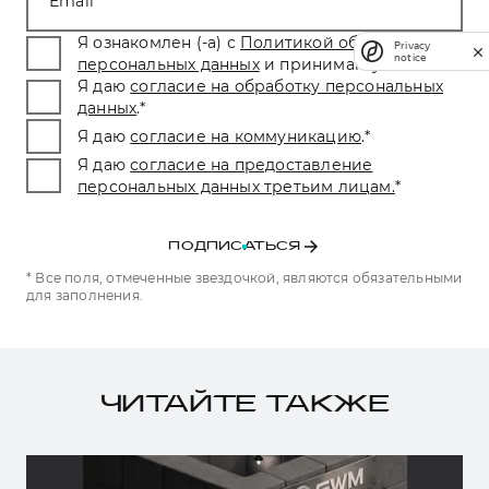
Email
Я ознакомлен (-а) с
Политикой обработки
Privacy
notice
персональных данных
и принимаю условия.
*
Я даю
согласие на обработку персональных
данных
.
*
Я даю
согласие на коммуникацию
.
*
Я даю
согласие на предоставление
персональных данных третьим лицам.
*
ПОДПИСАТЬСЯ
* Все поля, отмеченные звездочкой, являются обязательными
для заполнения.
ЧИТАЙТЕ ТАКЖЕ