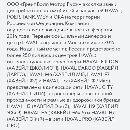
ООО «Грейт Волл Мотор Рус» – эксклюзивный
дистрибьютор автомобилей и запчастей HAVAL,
POER, TANK, WEY и ORA на территории
Российской Федерации. Компания
осуществляет свою деятельность с февраля
2014 года. Первый официальный дилерский
центр HAVAL открылся в Москве в июне 2015
года. На данный момент в России представлено
более 250 дилерских центров HAVAL:
интеллектуальные кроссоверы HAVAL JOLION
(ХАВЕЙЛ ДЖО́ЛИОН), HAVAL DARGO (ХАВЕЙЛ
ДА́РГО), HAVAL М6 (ХАВЕЙЛ M6), HAVAL F7
(ХАВЕЙЛ Ф7) и HAVAL F7x (ХАВЕЙЛ Ф7 Икс)
представлены в дилерской сети HAVAL CITY
(ХАВЕЙЛ СИТИ), а кроссоверы повышенной
проходимости и рамные внедорожники бренда
HAVAL H3 (ХАВЕЙЛ Эйч 3), HAVAL H9 (ХАВЕЙЛ
Эйч 9), HAVAL H5 (ХАВЕЙЛ Эйч 5) и HAVAL H7
(ХАВЕЙЛ Эйч 7) – в сети HAVAL PRO (ХАВЕЙЛ
ПРО).