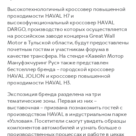
Сервис для корпоративных клиентов
Высокотехнологичный кроссовер повышенной
HAVAL Лизинг
АКСЕССУАРЫ HAVAL
проходимости HAVAL H7 и
Автомобильные аксессуары
высокофункциональный кроссовер HAVAL
DARGO, производство которых осуществляется
АКСЕССУАРЫ HAVAL
Коллекция CITY
на российском заводе концерна Great Wall
Автомобильные аксессуары
Коллекция Базовая
Motor в Тульской области, будут предоставлены
почетным гостям и участникам форума в
Коллекция CITY
Коллекция Детская
качестве трансфера. На стенде «Хавейл Мотор
Коллекция Базовая
Мануфэкчуринг Рус» также представлен
бестселлер бренда – городской кроссовер
Коллекция Детская
HAVAL JOLION и кроссовер повышенной
проходимости HAVAL H3.
Экспозиция бренда разделена на три
тематические зоны. Первая из них –
выставочная – призвана познакомить гостей с
производством HAVAL в индустриальном парке
«Узловая». Посетители смогут увидеть образцы
компонентов автомобилей и узнать больше о
производственных процессах и работе в цехах