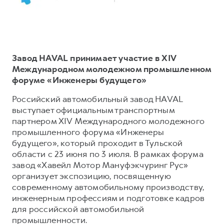
Тест-драйв
СЕРВИСНОЕ ОБСЛУЖИВАНИЕ
О дилере
Трейд-ин
Нулевое ТО
Наша команда
DARGO
DARGO X
Программа «Помощь на дороге»
Контакты
от 3 199 000 ₽
от 3 499 000 ₽
Завод HAVAL принимает участие в XIV
КРЕДИТ И СТРАХОВАНИЕ
Регламенты технического обслуживания
Международном молодежном промышленном
форуме «Инженеры будущего»
Кредитный калькулятор
Электронный ПТС
Страхование
Российский автомобильный завод HAVAL
выступает официальным транспортным
Кредит
ПОДДЕРЖКА
партнером XIV Международного молодежного
F7
F7X
GWM Безопасность
от 2 899 000 ₽
от 3 599 000 ₽
промышленного форума «Инженеры
будущего», который проходит в Тульской
КОРПОРАТИВНЫМ КЛИЕНТАМ
Гарантия HAVAL
области с 23 июня по 3 июля. В рамках форума
Для малого бизнеса
Мобильное приложение GWM
завод «Хавейл Мотор Мануфэкчуринг Рус»
организует экспозицию, посвященную
Корпоративным клиентам
Программа «HAVAL Защита+»
современному автомобильному производству,
Крупным корпоративным клиентам
Руководства по эксплуатации
инженерным профессиям и подготовке кадров
POER
для российской автомобильной
от 3 449 000 ₽
Система управления автопарком
Подписки
промышленности.