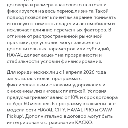
Сервис для корпоративных клиентов
договора и размера авансового платежа и
HAVAL Лизинг
АКСЕССУАРЫ HAVAL
фиксируется на весь период лизинга. Такой
подход позволяет клиентам заранее понимать
Автомобильные аксессуары
итоговую стоимость владения автомобилем и
АКСЕССУАРЫ HAVAL
Коллекция CITY
исключает влияние переменных факторов. В
отличие от распространенной рыночной
Автомобильные аксессуары
Коллекция Базовая
практики, где условия могут зависеть от
Коллекция CITY
Коллекция Детская
дополнительных параметров или субсидий,
HAVAL делает акцент на прозрачности и
Коллекция Базовая
стабильности условий финансирования.
Коллекция Детская
Для юридических лиц с 1 апреля 2026 года
запустилась новая программа с
фиксированными ставками удорожания и
снижением лизинговых платежей. Условия
предусматривают аванс от 10% и срок договора
от 6 до 60 месяцев. В программу включены все
модели сети HAVAL CITY, HAVAL PRO и GWM
Pickup². Дополнительно в договор могут быть
интегрированы страхование КАСКО,