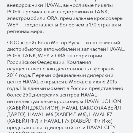
внедорожники HAVAL, выносливые пикапы
POER, премиальные внедорожники TANK,
электромобили ORA, премиальные кроссоверы
WEY – представлены более чем в 170 странах и
регионах мира.
ООО «Грейт Волл Мотор Рус» – эксклюзивный
дистрибьютор автомобилей и запчастей HAVAL,
POER, TANK, WEY и ORA на территории
Российской Федерации. Компания
осуществляет свою деятельность с февраля
2014 года. Первый официальный дилерский
центр HAVAL открылся в Москве в июне 2015
года. На данный момент в России представлено
более 250 дилерских центров HAVAL:
интеллектуальные кроссоверы HAVAL JOLION
(ХАВЕЙЛ ДЖО́ЛИОН), HAVAL DARGO (ХАВЕЙЛ
ДА́РГО), HAVAL М6 (ХАВЕЙЛ M6), HAVAL F7
(ХАВЕЙЛ Ф7) и HAVAL F7x (ХАВЕЙЛ Ф7 Икс)
представлены в дилерской сети HAVAL CITY