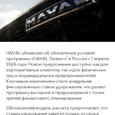
Тест-драйв
СЕРВИСНОЕ ОБСЛУЖИВАНИЕ
О дилере
Трейд-ин
Нулевое ТО
Наша команда
DARGO
DARGO X
Программа «Помощь на дороге»
Контакты
от 3 199 000 ₽
от 3 499 000 ₽
КРЕДИТ И СТРАХОВАНИЕ
Регламенты технического обслуживания
Кредитный калькулятор
Электронный ПТС
Страхование
HAVAL объявляет об обновлении условий
Кредит
ПОДДЕРЖКА
программы «HAVAL Лизинг»¹ в России с 1 апреля
F7
F7X
2026 года. Новое предложение доступно как для
GWM Безопасность
от 2 899 000 ₽
от 3 599 000 ₽
корпоративных клиентов, так и для физических
КОРПОРАТИВНЫМ КЛИЕНТАМ
Гарантия HAVAL
лиц и индивидуальных предпринимателей.
Ключевым изменением стало внедрение
Для малого бизнеса
Мобильное приложение GWM
фиксированных ставок удорожания, что делает
Корпоративным клиентам
Программа «HAVAL Защита+»
программу выгодной и предсказуемой с точки
зрения финансового планирования.
Крупным корпоративным клиентам
Руководства по эксплуатации
POER
от 3 449 000 ₽
Система управления автопарком
Подписки
Обновленная модель расчета предполагает, что
ставка удорожания зависит только от срока