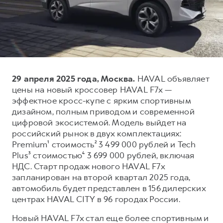
Тест-драйв
СЕРВИСНОЕ ОБСЛУЖИВАНИЕ
О дилере
Трейд-ин
Нулевое ТО
Наша команда
DARGO
DARGO X
Программа «Помощь на дороге»
Контакты
от 3 199 000 ₽
от 3 499 000 ₽
КРЕДИТ И СТРАХОВАНИЕ
Регламенты технического обслуживания
29 апреля 2025 года, Москва.
HAVAL объявляет
Кредитный калькулятор
Электронный ПТС
цены на новый кроссовер HAVAL F7x —
Страхование
эффектное кросс-купе с ярким спортивным
дизайном, полным приводом и современной
Кредит
ПОДДЕРЖКА
цифровой экосистемой. Модель выйдет на
F7
F7X
GWM Безопасность
от 2 899 000 ₽
от 3 599 000 ₽
российский рынок в двух комплектациях:
Premium¹ стоимость² 3 499 000 рублей и Tech
КОРПОРАТИВНЫМ КЛИЕНТАМ
Гарантия HAVAL
Plus³ стоимостью⁴ 3 699 000 рублей, включая
Для малого бизнеса
Мобильное приложение GWM
НДС. Старт продаж нового HAVAL F7x
Корпоративным клиентам
Программа «HAVAL Защита+»
запланирован на второй квартал 2025 года,
автомобиль будет представлен в 156 дилерских
Крупным корпоративным клиентам
Руководства по эксплуатации
центрах HAVAL CITY в 96 городах России.
POER
от 3 449 000 ₽
Система управления автопарком
Подписки
Новый HAVAL F7x стал еще более спортивным и