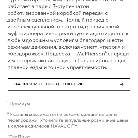
работает в паре с 7-ступенчатой
роботизированной коробкой передач с
двойным сцеплением. Полный привод с
интеллектуальной электро-гидравлической
муфтой оперативно реагирует и адаптируется к
любым дорожным условиям благодаря шести
режимам движения, включая «снег», «песок» и
«бездорожье». Подвеска — McPherson⁶ спереди
и многорычажная сзади — сбалансирована для
плавной езды и точной управляемости.
ЗАПРОСИТЬ ПРЕДЛОЖЕНИЕ
¹ Премиум
² Указаны максимальные рекомендованные цены
перепродажи. Уточняйте актуальные розничные цены
в салонах дилеров HAVAL CITY
³ Тек Плюс