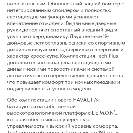
Сервис для корпоративных клиентов
выразительным. Обновленный задний бампер с
интегрированным спойлером и полностью
HAVAL Лизинг
АКСЕССУАРЫ HAVAL
светодиодными фонарями усиливает
Автомобильные аксессуары
впечатление от модели. Выдвижные дверные
ручки дополняют спортивный внешний вид и
АКСЕССУАРЫ HAVAL
Коллекция CITY
улучшают аэродинамику. Двухцветные 19-
Автомобильные аксессуары
Коллекция Базовая
дюймовые легкосплавные диски со спортивным
Коллекция CITY
Коллекция Детская
дизайном визуально подчеркивают энергичный
характер кросс-купе. Комплектация Tech Plus
Коллекция Базовая
дополнительно оснащена светодиодными
Коллекция Детская
динамическими поворотниками и системой
автоматического переключения дальнего света,
что повышает комфорт при ночных поездках и
подчеркивает статусность модели.
Обе комплектации нового HAVAL F7x
базируются на собственной
высокотехнологичной платформе L.E.M.O.N⁵.,
которая обеспечивает уверенную
управляемость и высокий уровень комфорта.
Турбомотор объемом 2.0 л развивает 192 л.с. и