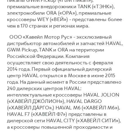
премиальные внедорожники TANK («ТЭНК»),
электромобили ORA («ОРА»), премиальные
кроссоверы WEY («ВЕЙ») - представлены более
чем в 170 странах и регионах мира.
ООО «Хавейл Мотор Рус» - эксклюзивный
дистрибьютор автомобилей и запчастей HAVAL,
GWM Pickup, TANK и ORA на территории
Российской Федерации. Компания
осуществляет свою деятельность с февраля
2014 года. Первый официальный дилерский
центр HAVAL открылся в Москве в июне 2015
года. На данный момент в России представлено
240 дилерских центров HAVAL:
интеллектуальные кроссоверы HAVAL JOLION
(«ХАВЕЙЛ ДЖО́ЛИОН»), HAVAL DARGO
(«ХАВЕЙЛ ДА́РГО»,) HAVAL М6 («ХАВЕЙЛ M6»),
HAVAL F7 («ХАВЕЙЛ Ф7») представлены в
дилерской сети HAVAL CITY («ХАВЕЙЛ СИТИ»),
а кроссоверы повышенной проходимости и