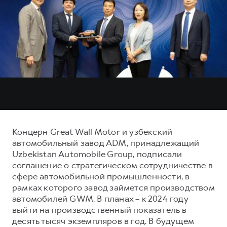
Тест-драйв
СЕРВИСНОЕ ОБСЛУЖИВАНИЕ
О дилере
Трейд-ин
Нулевое ТО
Наша команда
DARGO
DARGO X
Программа «Помощь на дороге»
Контакты
от 3 199 000 ₽
от 3 499 000 ₽
КРЕДИТ И СТРАХОВАНИЕ
Регламенты технического обслуживания
Кредитный калькулятор
Электронный ПТС
Страхование
Кредит
ПОДДЕРЖКА
F7
F7X
GWM Безопасность
Концерн Great Wall Motor и узбекский
от 2 899 000 ₽
от 3 599 000 ₽
автомобильный завод ADM, принадлежащий
КОРПОРАТИВНЫМ КЛИЕНТАМ
Гарантия HAVAL
Uzbekistan Automobile Group, подписали
Для малого бизнеса
Мобильное приложение GWM
соглашение о стратегическом сотрудничестве в
сфере автомобильной промышленности, в
Корпоративным клиентам
Программа «HAVAL Защита+»
рамках которого завод займется производством
Крупным корпоративным клиентам
Руководства по эксплуатации
автомобилей GWM. В планах – к 2024 году
POER
выйти на производственный показатель в
от 3 449 000 ₽
Система управления автопарком
Подписки
десять тысяч экземпляров в год. В будущем