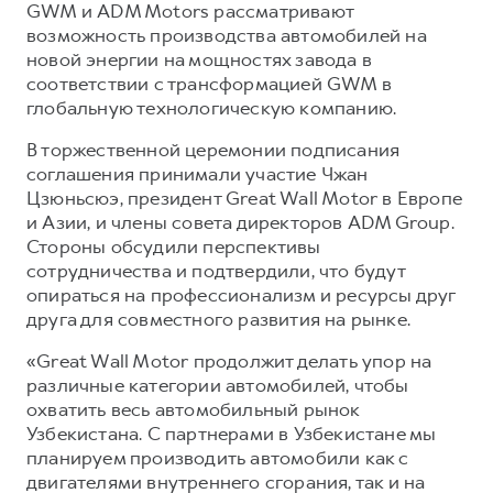
Сервис для корпоративных клиентов
GWM и ADM Motors рассматривают
возможность производства автомобилей на
HAVAL Лизинг
АКСЕССУАРЫ HAVAL
новой энергии на мощностях завода в
Автомобильные аксессуары
соответствии с трансформацией GWM в
глобальную технологическую компанию.
АКСЕССУАРЫ HAVAL
Коллекция CITY
Автомобильные аксессуары
Коллекция Базовая
В торжественной церемонии подписания
соглашения принимали участие Чжан
Коллекция CITY
Коллекция Детская
Цзюньсюэ, президент Great Wall Motor в Европе
Коллекция Базовая
и Азии, и члены совета директоров ADM Group.
Стороны обсудили перспективы
Коллекция Детская
сотрудничества и подтвердили, что будут
опираться на профессионализм и ресурсы друг
друга для совместного развития на рынке.
«Great Wall Motor продолжит делать упор на
различные категории автомобилей, чтобы
охватить весь автомобильный рынок
Узбекистана. С партнерами в Узбекистане мы
планируем производить автомобили как с
двигателями внутреннего сгорания, так и на