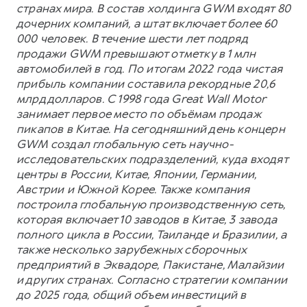
странах мира. В состав холдинга GWM входят 80
дочерних компаний, а штат включает более 60
000 человек. В течение шести лет подряд
продажи GWM превышают отметку в 1 млн
автомобилей в год. По итогам 2022 года чистая
прибыль компании составила рекордные 20,6
млрд долларов. С 1998 года Great Wall Motor
занимает первое место по объёмам продаж
пикапов в Китае. На сегодняшний день концерн
GWM создал глобальную сеть научно-
исследовательских подразделений, куда входят
центры в России, Китае, Японии, Германии,
Австрии и Южной Корее. Также компания
построила глобальную производственную сеть,
которая включает 10 заводов в Китае, 3 завода
полного цикла в России, Таиланде и Бразилии, а
также несколько зарубежных сборочных
предприятий в Эквадоре, Пакистане, Малайзии
и других странах. Согласно стратегии компании
до 2025 года, общий объем инвестиций в