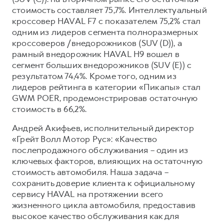
Сервис для корпоративных клиентов
стоимость составляет 75,7%. Интеллектуальный
HAVAL Лизинг
АКСЕССУАРЫ HAVAL
кроссовер HAVAL F7 с показателем 75,2% стал
одним из лидеров сегмента полноразмерных
Автомобильные аксессуары
кроссоверов /внедорожников (SUV (D)), а
АКСЕССУАРЫ HAVAL
Коллекция CITY
рамный внедорожник HAVAL H9 вошел в
сегмент больших внедорожников (SUV (E)) с
Автомобильные аксессуары
Коллекция Базовая
результатом 74,4%. Кроме того, одним из
Коллекция CITY
Коллекция Детская
лидеров рейтинга в категории «Пикапы» стал
GWM POER, продемонстрировав остаточную
Коллекция Базовая
стоимость в 66,2%.
Коллекция Детская
Андрей Акифьев, исполнительный директор
«Грейт Волл Мотор Рус»: «Качество
послепродажного обслуживания – один из
ключевых факторов, влияющих на остаточную
стоимость автомобиля. Наша задача –
сохранить доверие клиента к официальному
сервису HAVAL на протяжении всего
жизненного цикла автомобиля, предоставив
высокое качество обслуживания как для