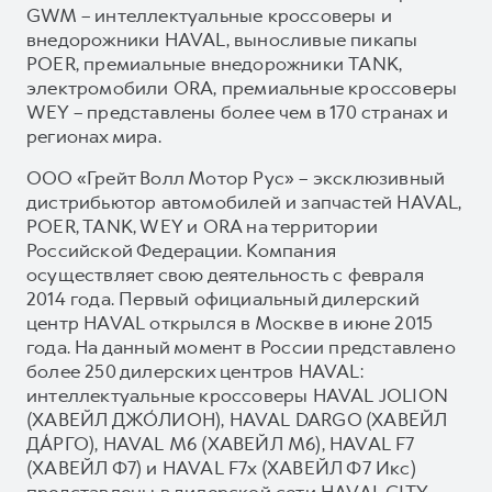
GWM – интеллектуальные кроссоверы и
внедорожники HAVAL, выносливые пикапы
POER, премиальные внедорожники TANK,
электромобили ORA, премиальные кроссоверы
WEY – представлены более чем в 170 странах и
регионах мира.
ООО «Грейт Волл Мотор Рус» – эксклюзивный
дистрибьютор автомобилей и запчастей HAVAL,
POER, TANK, WEY и ORA на территории
Российской Федерации. Компания
осуществляет свою деятельность с февраля
2014 года. Первый официальный дилерский
центр HAVAL открылся в Москве в июне 2015
года. На данный момент в России представлено
более 250 дилерских центров HAVAL:
интеллектуальные кроссоверы HAVAL JOLION
(ХАВЕЙЛ ДЖО́ЛИОН), HAVAL DARGO (ХАВЕЙЛ
ДА́РГО), HAVAL М6 (ХАВЕЙЛ M6), HAVAL F7
(ХАВЕЙЛ Ф7) и HAVAL F7x (ХАВЕЙЛ Ф7 Икс)
представлены в дилерской сети HAVAL CITY