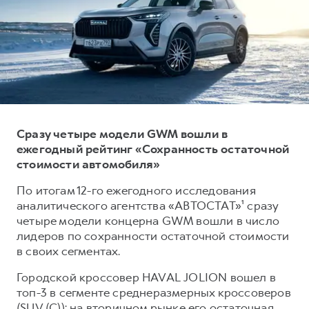
Тест-драйв
СЕРВИСНОЕ ОБСЛУЖИВАНИЕ
О дилере
Трейд-ин
Нулевое ТО
Наша команда
DARGO
DARGO X
Программа «Помощь на дороге»
Контакты
от 3 199 000 ₽
от 3 499 000 ₽
КРЕДИТ И СТРАХОВАНИЕ
Регламенты технического обслуживания
Кредитный калькулятор
Электронный ПТС
Страхование
Сразу четыре модели GWM вошли в
ежегодный рейтинг «Сохранность остаточной
Кредит
ПОДДЕРЖКА
стоимости автомобиля»
F7
F7X
GWM Безопасность
от 2 899 000 ₽
от 3 599 000 ₽
По итогам 12-го ежегодного исследования
КОРПОРАТИВНЫМ КЛИЕНТАМ
Гарантия HAVAL
аналитического агентства «АВТОСТАТ»¹ сразу
четыре модели концерна GWM вошли в число
Для малого бизнеса
Мобильное приложение GWM
лидеров по сохранности остаточной стоимости
Корпоративным клиентам
Программа «HAVAL Защита+»
в своих сегментах.
Крупным корпоративным клиентам
Руководства по эксплуатации
Городской кроссовер HAVAL JOLION вошел в
POER
от 3 449 000 ₽
Система управления автопарком
Подписки
топ-3 в сегменте среднеразмерных кроссоверов
(SUV (C)): на вторичном рынке его остаточная