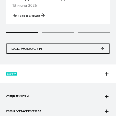
13 июля 2026
Читать дальше
ВСЕ НОВОСТИ
M6
JOLION
СЕРВИСЫ
DARGO
Автомобили в наличии
DARGO Х
ПОКУПАТЕЛЯМ
Заказать тест-драйв
F7