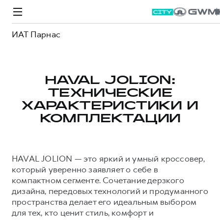
ИАТ Парнас
HAVAL JOLION:
ТЕХНИЧЕСКИЕ
Модели
Покупателям
Владельцам
Спецпредложения
О дилере
ХАРАКТЕРИСТИКИ И
КОМПЛЕКТАЦИИ
ВЫБОР И ПОКУПКА
СЕРВИС
СПЕЦПРЕДЛОЖЕНИЯ
БРЕНД HAVAL
Автомобили в наличии
Все о сервисе
Покупателям
О бренде
HAVAL JOLION — это яркий и умный кроссовер,
который уверенно заявляет о себе в
Конфигуратор HAVAL
Запись на сервис
Владельцам
Новости
компактном сегменте. Сочетание дерзкого
Аксессуары HAVAL
Моторное масло
О GWM
дизайна, передовых технологий и продуманного
M6
JOLION
пространства делает его идеальным выбором
Каталоги и прайс-листы
Стоимость ТО
от 2 049 000 ₽
от 2 049 000 ₽
для тех, кто ценит стиль, комфорт и
Программа «HAVAL Защита+»
ИНФОРМАЦИЯ О ДИЛЕРЕ