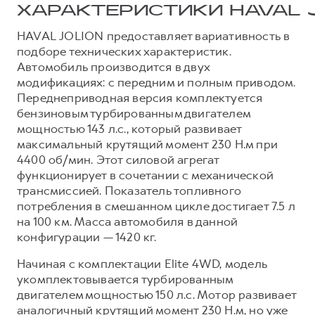
Сервис для корпоративных клиентов
ХАРАКТЕРИСТИКИ HAVAL 
HAVAL Лизинг
АКСЕССУАРЫ HAVAL
HAVAL JOLION предоставляет вариативность в
POER
Автомобильные аксессуары
подборе технических характеристик.
от 3 449 000 ₽
Автомобиль производится в двух
АКСЕССУАРЫ HAVAL
Коллекция CITY
модификациях: с передним и полным приводом.
Автомобильные аксессуары
Коллекция Базовая
Переднеприводная версия комплектуется
бензиновым турбированным двигателем
Коллекция CITY
Коллекция Детская
мощностью 143 л.с., который развивает
Коллекция Базовая
максимальный крутящий момент 230 Н.м при
4400 об/мин. Этот силовой агрегат
Коллекция Детская
функционирует в сочетании с механической
трансмиссией. Показатель топливного
потребления в смешанном цикле достигает 7.5 л
на 100 км. Масса автомобиля в данной
конфигурации — 1420 кг.
Начиная с комплектации Elite 4WD, модель
укомплектовывается турбированным
двигателем мощностью 150 л.с. Мотор развивает
аналогичный крутящий момент 230 Н.м, но уже