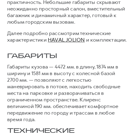
практичность. Небольшие габариты скрывают
неожиданно просторный салон, вместительный
Тест-драйв
СЕРВИСНОЕ ОБСЛУЖИВАНИЕ
О дилере
багажник и динамичный характер, готовый к
Трейд-ин
Нулевое ТО
Наша команда
любым городским вызовам.
Программа «Помощь на дороге»
Контакты
Далее подробно рассмотрим технические
КРЕДИТ И СТРАХОВАНИЕ
Регламенты технического обслуживания
характеристики
HAVAL JOLION
и комплектации.
DARGO
DARGO X
Кредитный калькулятор
Электронный ПТС
от 3 199 000 ₽
от 3 499 000 ₽
ГАБАРИТЫ
Страхование
Габариты кузова — 4472 мм. в длину, 1874 мм в
Кредит
ПОДДЕРЖКА
ширину и 1581 мм в высоту с колесной базой
GWM Безопасность
2700 мм. — позволяют с легкостью
маневрировать в потоке, находить свободные
КОРПОРАТИВНЫМ КЛИЕНТАМ
Гарантия HAVAL
места на парковке и разворачиваться в
Для малого бизнеса
Мобильное приложение GWM
F7
F7X
ограниченном пространстве. Клиренс
от 2 899 000 ₽
от 3 599 000 ₽
Корпоративным клиентам
Программа «HAVAL Защита+»
величиной 190 мм. обеспечивает комфортное
передвижение по городу и трассам в любое
Крупным корпоративным клиентам
Руководства по эксплуатации
время года.
Система управления автопарком GWM Fleet
Подписки
ТЕХНИЧЕСКИЕ