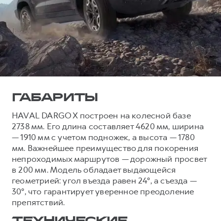
Сервис для корпоративных клиентов
HAVAL Лизинг
АКСЕССУАРЫ HAVAL
Автомобильные аксессуары
АКСЕССУАРЫ HAVAL
POER
Коллекция CITY
от 3 449 000 ₽
Автомобильные аксессуары
Коллекция Базовая
Коллекция CITY
Коллекция Детская
Коллекция Базовая
ГАБАРИТЫ
Коллекция Детская
HAVAL DARGO X построен на колесной базе
2738 мм. Его длина составляет 4620 мм, ширина
— 1910 мм с учетом подножек, а высота — 1780
мм. Важнейшее преимущество для покорения
непроходимых маршрутов — дорожный просвет
в 200 мм. Модель обладает выдающейся
геометрией: угол въезда равен 24°, а съезда —
30°, что гарантирует уверенное преодоление
препятствий.