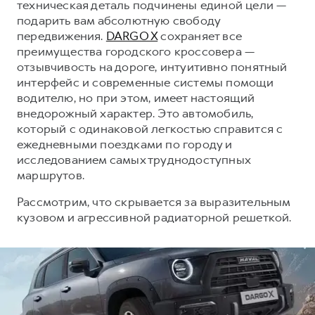
техническая деталь подчинены единой цели —
подарить вам абсолютную свободу
Тест-драйв
СЕРВИСНОЕ ОБСЛУЖИВАНИЕ
О дилере
передвижения.
DARGO X
сохраняет все
Трейд-ин
Нулевое ТО
Наша команда
преимущества городского кроссовера —
отзывчивость на дороге, интуитивно понятный
Программа «Помощь на дороге»
Контакты
интерфейс и современные системы помощи
КРЕДИТ И СТРАХОВАНИЕ
Регламенты технического обслуживания
водителю, но при этом, имеет настоящий
Кредитный калькулятор
Электронный ПТС
внедорожный характер. Это автомобиль,
DARGO
DARGO X
от 3 199 000 ₽
от 3 499 000 ₽
который с одинаковой легкостью справится с
Страхование
ежедневными поездками по городу и
Кредит
ПОДДЕРЖКА
исследованием самых труднодоступных
маршрутов.
GWM Безопасность
Рассмотрим, что скрывается за выразительным
КОРПОРАТИВНЫМ КЛИЕНТАМ
Гарантия HAVAL
кузовом и агрессивной радиаторной решеткой.
Для малого бизнеса
Мобильное приложение GWM
Корпоративным клиентам
Программа «HAVAL Защита+»
F7
F7X
от 2 899 000 ₽
от 3 599 000 ₽
Крупным корпоративным клиентам
Руководства по эксплуатации
Система управления автопарком
Подписки