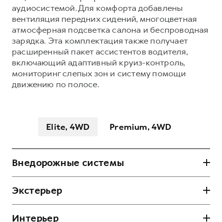
аудиосистемой. Для комфорта добавлены
вентиляция передних сидений, многоцветная
атмосферная подсветка салона и беспроводная
зарядка. Эта комплектация также получает
расширенный пакет ассистентов водителя,
включающий адаптивный круиз-контроль,
мониторинг слепых зон и систему помощи
движению по полосе.
Elite, 4WD
Premium, 4WD
Внедорожные системы
Блокировка заднего дифференциала Система
Экстерьер
поддержания постоянной скорости на
бездорожье (Cruise Control Off-road)
Передние бескаркасные дворники Задний
Экспертный режим бездорожья
Интерьер
бескаркасный дворник Рейлинги на крыше