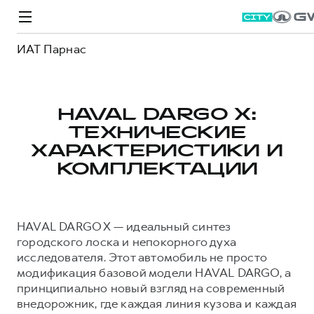
ИАТ Парнас
HAVAL DARGO X:
ТЕХНИЧЕСКИЕ
Модели
Покупателям
Владельцам
Спецпредложения
О дилере
ХАРАКТЕРИСТИКИ И
КОМПЛЕКТАЦИИ
ВЫБОР И ПОКУПКА
СЕРВИС
СПЕЦПРЕДЛОЖЕНИЯ
БРЕНД HAVAL
Автомобили в наличии
Все о сервисе
Покупателям
О бренде
HAVAL DARGO X — идеальный синтез
городского лоска и непокорного духа
Конфигуратор HAVAL
Запись на сервис
Владельцам
Новости
исследователя. Этот автомобиль не просто
Аксессуары HAVAL
Моторное масло
О GWM
модификация базовой модели HAVAL DARGO, а
принципиально новый взгляд на современный
Каталоги и прайс-листы
Стоимость ТО
M6
JOLION
внедорожник, где каждая линия кузова и каждая
от 2 049 000 ₽
от 2 049 000 ₽
Программа «HAVAL Защита+»
ИНФОРМАЦИЯ О ДИЛЕРЕ