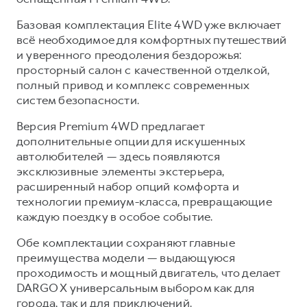
371
Объем багажника, л
(докатка)
Базовая комплектация Elite 4WD уже включает
всё необходимое для комфортных путешествий
Объем багажника при сложенных задних
1404
и уверенного преодоления бездорожья:
сиденьях, л
(докатка)
просторный салон с качественной отделкой,
полный привод и комплекс современных
систем безопасности.
Версия Premium 4WD предлагает
дополнительные опции для искушенных
автолюбителей — здесь появляются
эксклюзивные элементы экстерьера,
расширенный набор опций комфорта и
технологии премиум-класса, превращающие
каждую поездку в особое событие.
Обе комплектации сохраняют главные
преимущества модели — выдающуюся
проходимость и мощный двигатель, что делает
DARGO X универсальным выбором как для
города, так и для приключений.